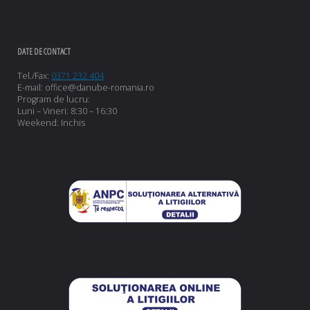
DATE DE CONTACT
Tel./Fax:
0371 232 404
E-mail: office@danube-romania.ro
Program de lucru:
Luni – Vineri: 8:30 – 16:30
Weekend: Inchis