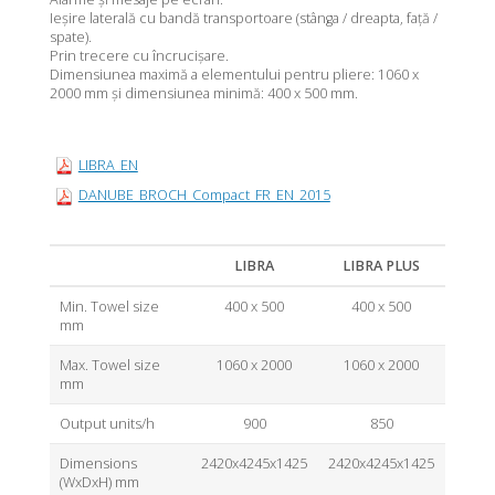
Ieșire laterală cu bandă transportoare (stânga / dreapta, față /
spate).
Prin trecere cu încrucișare.
Dimensiunea maximă a elementului pentru pliere: 1060 x
2000 mm și dimensiunea minimă: 400 x 500 mm.
LIBRA_EN
DANUBE_BROCH_Compact_FR_EN_2015
LIBRA
LIBRA PLUS
Min. Towel size
400 x 500
400 x 500
mm
Max. Towel size
1060 x 2000
1060 x 2000
mm
Output units/h
900
850
Dimensions
2420x4245x1425
2420x4245x1425
(WxDxH) mm