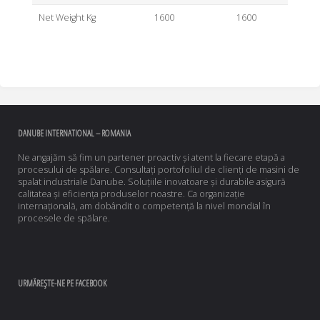
Net Weight Kg
1600
1600
DANUBE INTERNATIONAL – ROMANIA
Ne angajăm să fim un partener proactiv și atent la fiecare etapă a
procesului de spălare. Consultați portofoliul de clienți de masini de
spalat industriale Danube. Soluțiile inovatoare și durabile asigură
calitatea și eficiența produselor noastre. Ca organizație
internațională, am dobândit o competență la nivel mondial în
procesele de spălare.
URMĂREȘTE-NE PE FACEBOOK