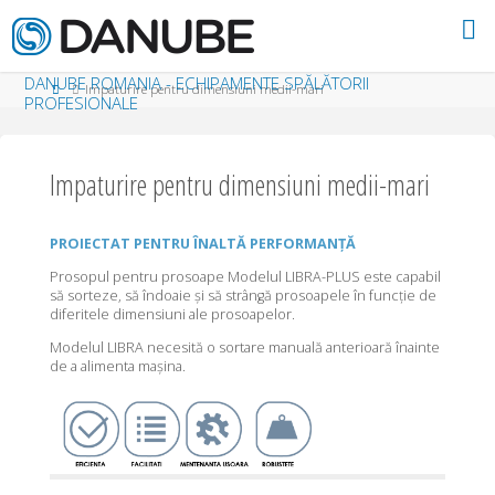
Skip to content
DANUBE ROMANIA - ECHIPAMENTE SPĂLĂTORII
Home
Impaturire pentru dimensiuni medii-mari
PROFESIONALE
Impaturire pentru dimensiuni medii-mari
PROIECTAT PENTRU ÎNALTĂ PERFORMANȚĂ
Prosopul pentru prosoape Modelul LIBRA-PLUS este capabil
să sorteze, să îndoaie și să strângă prosoapele în funcție de
diferitele dimensiuni ale prosoapelor.
Modelul LIBRA necesită o sortare manuală anterioară înainte
de a alimenta mașina.