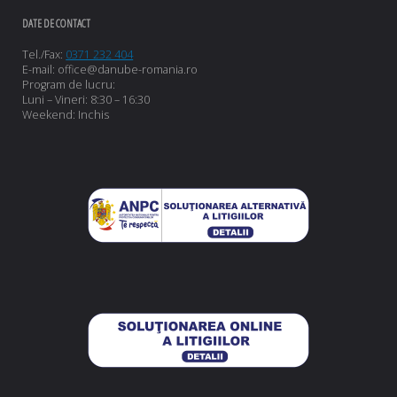
DATE DE CONTACT
Tel./Fax:
0371 232 404
E-mail: office@danube-romania.ro
Program de lucru:
Luni – Vineri: 8:30 – 16:30
Weekend: Inchis