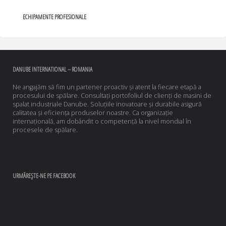
ECHIPAMENTE PROFESIONALE
DANUBE INTERNATIONAL – ROMANIA
Ne angajăm să fim un partener proactiv și atent la fiecare etapă a
procesului de spălare. Consultați portofoliul de clienți de masini de
spalat industriale Danube. Soluțiile inovatoare și durabile asigură
calitatea și eficiența produselor noastre. Ca organizație
internațională, am dobândit o competență la nivel mondial în
procesele de spălare.
URMĂREȘTE-NE PE FACEBOOK