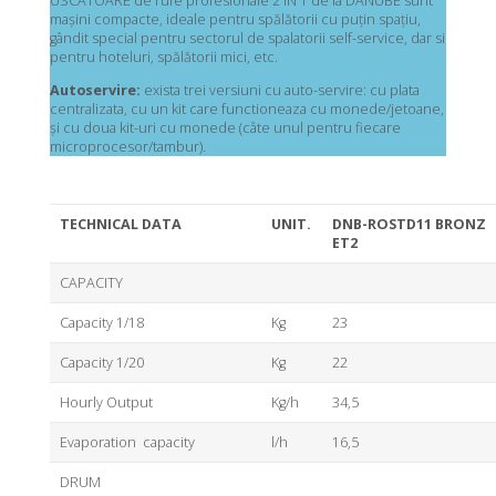
USCATOARE de rufe profesionale 2 IN 1 de la DANUBE sunt
mașini compacte, ideale pentru spălătorii cu puțin spațiu,
gândit special pentru sectorul de spalatorii self-service, dar si
pentru hoteluri, spălătorii mici, etc.
Autoservire:
exista trei versiuni cu auto-servire: cu plata
centralizata, cu un kit care functioneaza cu monede/jetoane,
și cu doua kit-uri cu monede (câte unul pentru fiecare
microprocesor/tambur).
TECHNICAL DATA
UNIT.
DNB-ROSTD11 BRONZ
ET2
CAPACITY
Capacity 1/18
Kg
23
Capacity 1/20
Kg
22
Hourly Output
Kg/h
34,5
Evaporation capacity
l/h
16,5
DRUM