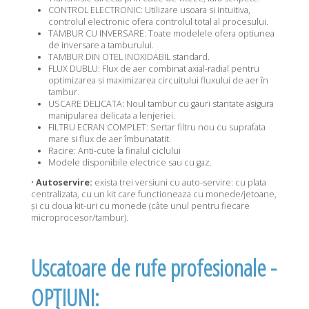
CONTROL ELECTRONIC: Utilizare usoara si intuitiva,
controlul electronic ofera controlul total al procesului.
TAMBUR CU INVERSARE: Toate modelele ofera optiunea
de inversare a tamburului.
TAMBUR DIN OTEL INOXIDABIL standard.
FLUX DUBLU: Flux de aer combinat axial-radial pentru
optimizarea si maximizarea circuitului fluxului de aer în
tambur.
USCARE DELICATA: Noul tambur cu gauri stantate asigura
manipularea delicata a lenjeriei.
FILTRU ECRAN COMPLET: Sertar filtru nou cu suprafata
mare si flux de aer îmbunatatit.
Racire: Anti-cute la finalul ciclului
Modele disponibile electrice sau cu gaz.
•
Autoservire:
exista trei versiuni cu auto-servire: cu plata
centralizata, cu un kit care functioneaza cu monede/jetoane,
și cu doua kit-uri cu monede (câte unul pentru fiecare
microprocesor/tambur).
Uscatoare de rufe profesionale -
OPȚIUNI: