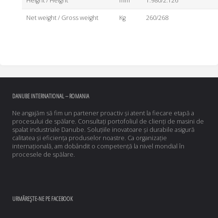
Height / Height
mm
1.980/2.126
Net weight / Gross weight
Kg
260/268
DANUBE INTERNATIONAL – ROMANIA
Ne angajăm să fim un partener proactiv și atent la fiecare etapă a
procesului de spălare. Consultați portofoliul de clienți de masini de
spalat industriale Danube. Soluțiile inovatoare și durabile asigură
calitatea și eficiența produselor noastre. Ca organizație
internațională, am dobândit o competență la nivel mondial în
procesele de spălare.
URMĂREȘTE-NE PE FACEBOOK