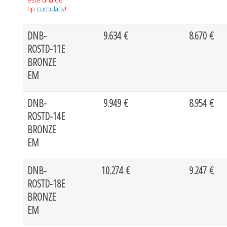
este una de
tip
cumulativ
!
DNB-
9.634 €
8.670 €
ROSTD-11E
BRONZE
EM
DNB-
9.949 €
8.954 €
ROSTD-14E
BRONZE
EM
DNB-
10.274 €
9.247 €
ROSTD-18E
BRONZE
EM