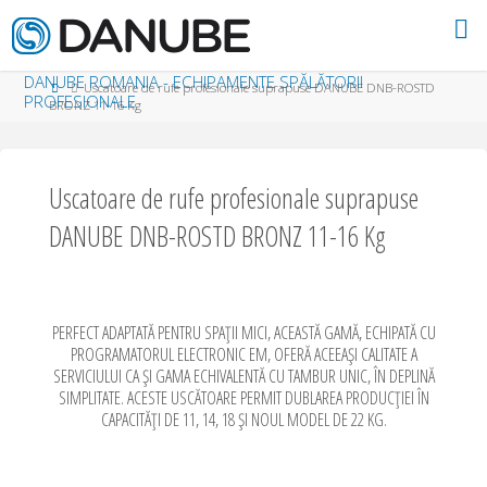
Skip to content
DANUBE ROMANIA - ECHIPAMENTE SPĂLĂTORII
Home
Uscatoare de rufe profesionale suprapuse DANUBE DNB-ROSTD
PROFESIONALE
BRONZ 11-16 Kg
Uscatoare de rufe profesionale suprapuse
DANUBE DNB-ROSTD BRONZ 11-16 Kg
PERFECT ADAPTATĂ PENTRU SPAȚII MICI, ACEASTĂ GAMĂ, ECHIPATĂ CU
PROGRAMATORUL ELECTRONIC EM, OFERĂ ACEEAȘI CALITATE A
SERVICIULUI CA ȘI GAMA ECHIVALENTĂ CU TAMBUR UNIC, ÎN DEPLINĂ
SIMPLITATE. ACESTE USCĂTOARE PERMIT DUBLAREA PRODUCȚIEI ÎN
CAPACITĂȚI DE 11, 14, 18 ȘI NOUL MODEL DE 22 KG.