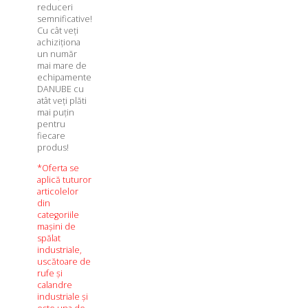
reduceri
semnificative!
Cu cât veți
achiziționa
un număr
mai mare de
echipamente
DANUBE cu
atât veți plăti
mai puțin
pentru
fiecare
produs!
*Oferta se
aplică tuturor
articolelor
din
categoriile
mașini de
spălat
industriale,
uscătoare de
rufe și
calandre
industriale și