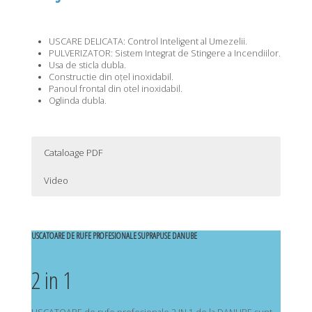
USCARE DELICATA: Control Inteligent al Umezelii.
PULVERIZATOR: Sistem Integrat de Stingere a Incendiilor.
Usa de sticla dubla.
Constructie din oțel inoxidabil.
Panoul frontal din otel inoxidabil.
Oglinda dubla.
Cataloage PDF
Video
Descarca cataloage PDF:
DANUBE_STD-18_BRONZE-BASIC_PLUS_2023_ES
USCATOARE DE RUFE PROFESIONALE SUPRAPUSE DANUBE
DANUBE_STD-11-14-18_BRONZE_2023_EN
2 in 1
DANUBE_STD-22_BRONZE_2023_EN