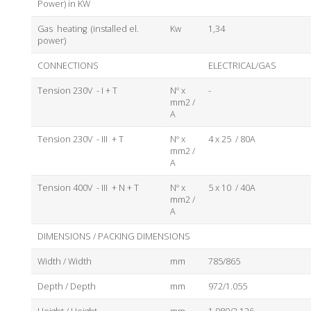
Power) in KW
Gas heating (installed el.
Kw
1,34
power)
CONNECTIONS
ELECTRICAL/GAS
Tension 230V - I + T
Nº x
-
mm2 /
A
Tension 230V - III + T
Nº x
4 x 25 / 80A
mm2 /
A
Tension 400V - III + N + T
Nº x
5 x 10 / 40A
mm2 /
A
DIMENSIONS / PACKING DIMENSIONS
Width / Width
mm
785/865
Depth / Depth
mm
972/1.055