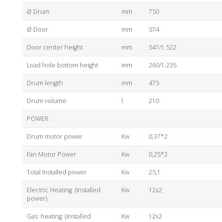
Ø Drum
mm
750
Ø Door
mm
574
Door center height
mm
547/1.522
Load hole bottom height
mm
260/1.235
Drum length
mm
475
Drum volume
l
210
POWER
Drum motor power
Kw
0,37*2
Fan Motor Power
Kw
0,25*2
Total Installed power
Kw
25,1
Electric Heating (Installed
Kw
12x2
power)
Gas heating (installed
Kw
12x2