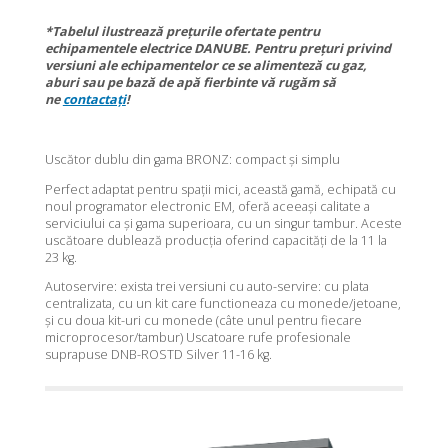
*Tabelul ilustrează prețurile ofertate pentru
echipamentele electrice DANUBE. Pentru prețuri privind
versiuni ale echipamentelor ce se alimenteză cu gaz,
aburi sau pe bază de apă fierbinte vă rugăm să
ne
contactați
!
Uscător dublu din gama BRONZ: compact și simplu
Perfect adaptat pentru spații mici, această gamă, echipată cu
noul programator electronic EM, oferă aceeași calitate a
serviciului ca și gama superioara, cu un singur tambur. Aceste
uscătoare dublează producția oferind capacități de la 11 la
23 kg.
Autoservire: exista trei versiuni cu auto-servire: cu plata
centralizata, cu un kit care functioneaza cu monede/jetoane,
și cu doua kit-uri cu monede (câte unul pentru fiecare
microprocesor/tambur) Uscatoare rufe profesionale
suprapuse DNB-ROSTD Silver 11-16 kg.