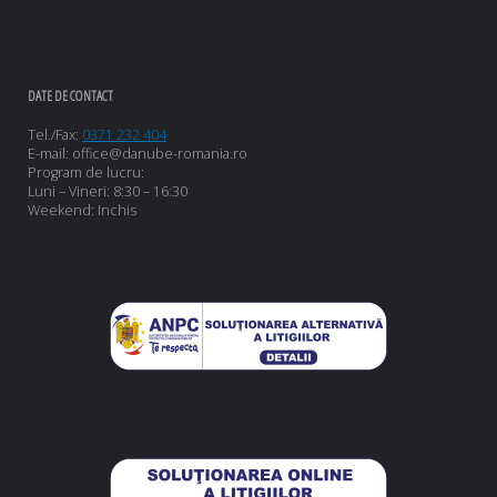
DATE DE CONTACT
Tel./Fax:
0371 232 404
E-mail: office@danube-romania.ro
Program de lucru:
Luni – Vineri: 8:30 – 16:30
Weekend: Inchis