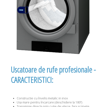
Uscatoare de rufe profesionale -
CARACTERISTICI:
Constructie cu învelis metalic in inox
Usa mare pentru încarcare (deschidere la 180º)
Transmisie directa prin cutie de viteze, fara scripete.