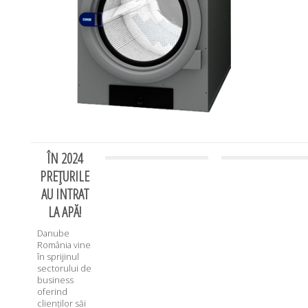
ÎN 2024
PREȚURILE
AU INTRAT
LA APĂ!
Danube
România vine
în sprijinul
sectorului de
business
oferind
clienților săi