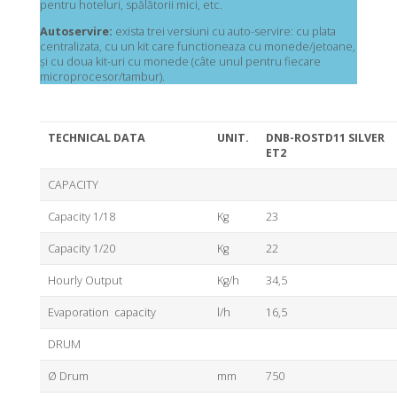
pentru hoteluri, spălătorii mici, etc.
Autoservire:
exista trei versiuni cu auto-servire: cu plata
centralizata, cu un kit care functioneaza cu monede/jetoane,
și cu doua kit-uri cu monede (câte unul pentru fiecare
microprocesor/tambur).
TECHNICAL DATA
UNIT.
DNB-ROSTD11 SILVER
ET2
CAPACITY
Capacity 1/18
Kg
23
Capacity 1/20
Kg
22
Hourly Output
Kg/h
34,5
Evaporation capacity
l/h
16,5
DRUM
Ø Drum
mm
750