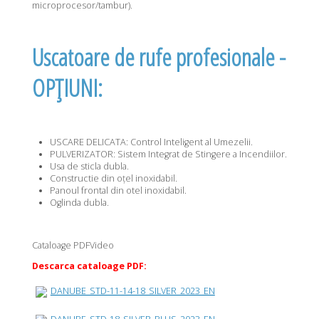
microprocesor/tambur).
Uscatoare de rufe profesionale -
OPȚIUNI:
USCARE DELICATA: Control Inteligent al Umezelii.
PULVERIZATOR: Sistem Integrat de Stingere a Incendiilor.
Usa de sticla dubla.
Constructie din oțel inoxidabil.
Panoul frontal din otel inoxidabil.
Oglinda dubla.
Cataloage PDF
Video
Descarca cataloage PDF:
DANUBE_STD-11-14-18_SILVER_2023_EN