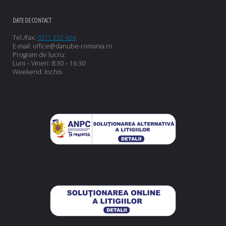
DATE DE CONTACT
Tel./Fax:
0371 232 404
E-mail: office@danube-romania.ro
Program de lucru:
Luni – Vineri: 8:30 – 16:30
Weekend: Inchis