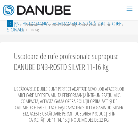
Skip to content
D
A
N
U
B
E
R
O
M
A
N
I
A
-
E
C
H
I
P
A
M
E
N
T
E
S
P
Ă
L
Ă
T
O
R
I
I
P
R
O
F
E
Home
Uscatoare de rufe profesionale suprapuse DANUBE DNB-ROSTD
S
I
O
N
A
L
E
SILVER 11-16 Kg
Uscatoare de rufe profesionale suprapuse
DANUBE DNB-ROSTD SILVER 11-16 Kg
USCĂTOARELE DUBLE SUNT PERFECT ADAPTATE NEVOILOR AFACERILOR
MICI CARE NECESITĂ MULTĂ PERFORMANȚĂ ÎNTR-UN SPAȚIU MIC.
COMPACTĂ, ACEASTĂ GAMĂ OFERĂ SOLUȚII OPTIMIZATE ȘI DE
CALITATE. ECHIPATE CU ACELEAȘI CARACTERISTICI CA GAMA DD-SILVER
ET2, ACESTE USCĂTOARE PERMIT DUBLAREA PRODUCȚIEI ÎN
CAPACITĂȚI DE 11, 14, 18 ȘI NOUL MODEL DE 22 KG.