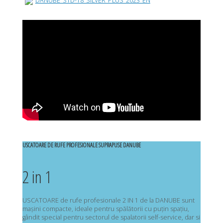
DANUBE_STD-18_SILVER_PLUS_2023_EN
USCATOARE DE RUFE PROFESIONALE SUPRAPUSE DANUBE
2 in 1
USCATOARE de rufe profesionale 2 IN 1 de la DANUBE sunt
mașini compacte, ideale pentru spălătorii cu puțin spațiu,
gândit special pentru sectorul de spalatorii self-service, dar si