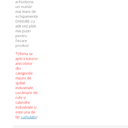
achiziționa
un număr
mai mare de
echipamente
DANUBE cu
atât veți plăti
mai puțin
pentru
fiecare
produs!
*Oferta se
aplică tuturor
articolelor
din
categoriile
mașini de
spălat
industriale,
uscătoare de
rufe și
calandre
industriale și
este una de
tip
cumulativ
!