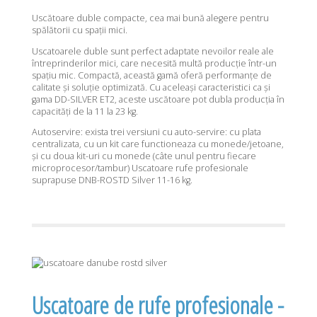
Uscătoare duble compacte, cea mai bună alegere pentru
spălătorii cu spații mici.
Uscatoarele duble sunt perfect adaptate nevoilor reale ale
întreprinderilor mici, care necesită multă producție într-un
spațiu mic. Compactă, această gamă oferă performanțe de
calitate și soluție optimizată. Cu aceleași caracteristici ca și
gama DD-SILVER ET2, aceste uscătoare pot dubla producția în
capacități de la 11 la 23 kg.
Autoservire: exista trei versiuni cu auto-servire: cu plata
centralizata, cu un kit care functioneaza cu monede/jetoane,
și cu doua kit-uri cu monede (câte unul pentru fiecare
microprocesor/tambur) Uscatoare rufe profesionale
suprapuse DNB-ROSTD Silver 11-16 kg.
Uscatoare de rufe profesionale -