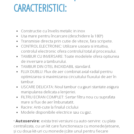
CARACTERISTICI:
Constructie cu învelis metalic in inox
Usa mare pentru încarcare (deschidere la 180º)
Transmisie directa prin cutie de viteze, fara scripete.
CONTROL ELECTRONIC: Utilizare usoara si intuitiva,
controlul electronic ofera controlul total al procesului.
TAMBUR CU INVERSARE: Toate modelele ofera optiunea
de inversare a tamburului.
TAMBUR DIN OTEL INOXIDABIL standard.
FLUX DUBLU: Flux de aer combinat axial-radial pentru
optimizarea si maximizarea circuitului fluxului de aer în
tambur.
USCARE DELICATA: Noul tambur cu gauri stantate asigura
manipularea delicata a lenjeriei.
FILTRU ECRAN COMPLET: Sertar filtru nou cu suprafata
mare si flux de aer îmbunatatit.
Racire: Anti-cute la finalul ciclului
Modele disponibile electrice sau cu gaz.
•
Autoservire:
exista trei versiuni cu auto-servire: cu plata
centralizata, cu un kit care functioneaza cu monede/jetoane,
și cu doua kit-uri cu monede (câte unul pentru fiecare