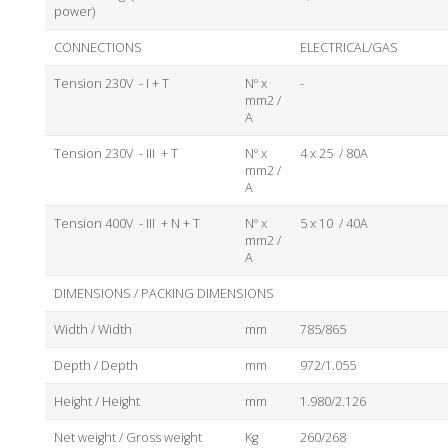
power)
CONNECTIONS
ELECTRICAL/GAS
Tension 230V - I + T
Nº x
-
mm2 /
A
Tension 230V - III + T
Nº x
4 x 25 / 80A
mm2 /
A
Tension 400V - III + N + T
Nº x
5 x 10 / 40A
mm2 /
A
DIMENSIONS / PACKING DIMENSIONS
Width / Width
mm
785/865
Depth / Depth
mm
972/1.055
Height / Height
mm
1.980/2.126
Net weight / Gross weight
Kg
260/268