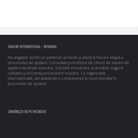
DANUBE INTERNATIONAL – ROMANIA
Ne angajăm să fim un partener proactiv și atent la fiecare etapă a
procesului de spălare. Consultați portofoliul de clienți de masini de
spalat industriale Danube. Soluțiile inovatoare și durabile asigură
calitatea și eficiența produselor noastre. Ca organizație
internațională, am dobândit o competență la nivel mondial în
procesele de spălare.
URMĂREȘTE-NE PE FACEBOOK