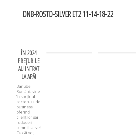
DNB-ROSTD-SILVER ET2 11-14-18-22
ÎN 2024
PREȚURILE
AU INTRAT
LA APĂ!
Danube
România vine
în sprijinul
sectorului de
business
oferind
clienților săi
reduceri
semnificative!
Cu cât veți