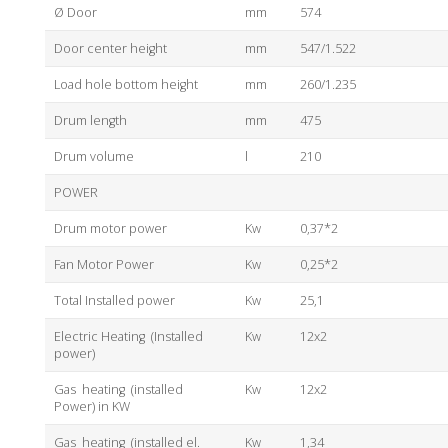
Ø Door
mm
574
Door center height
mm
547/1.522
Load hole bottom height
mm
260/1.235
Drum length
mm
475
Drum volume
l
210
POWER
Drum motor power
Kw
0,37*2
Fan Motor Power
Kw
0,25*2
Total Installed power
Kw
25,1
Electric Heating (Installed
Kw
12x2
power)
Gas heating (installed
Kw
12x2
Power) in KW
Gas heating (installed el.
Kw
1,34